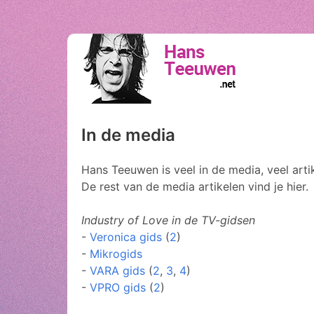
In de media
Hans Teeuwen is veel in de media, veel artik
De rest van de media artikelen vind je hier.
Industry of Love in de TV-gidsen
-
Veronica gids
(
2
)
-
Mikrogids
-
VARA gids
(
2
,
3
,
4
)
-
VPRO gids
(
2
)