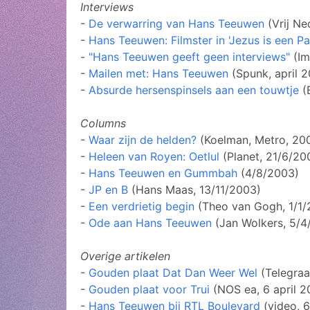
Interviews
-
De verwarring van Hans Teeuwen
(Vrij Ne
-
Hans Teeuwen: Filmster in 'Jezus is een Pa
-
"Hans Teeuwen geeft geen interviews"
(Im
-
Mailen met: Hans Teeuwen
(Spunk, april 
-
Absurde hersenspinsels aan een touwtje
(
Columns
-
Waar zijn de helden?
(Koelman, Metro, 20
-
Heleen van Royen: Oetlul
(Planet, 21/6/20
-
Hans Teeuwen en Gummbah
(4/8/2003)
-
JP en B
(Hans Maas, 13/11/2003)
-
Een verdrietig begin
(Theo van Gogh, 1/1/
-
Ode aan Hans Teeuwen
(Jan Wolkers, 5/4
Overige artikelen
-
Gouden plaat Dat Dan Weer Wel
(Telegraa
-
Gouden plaat voor Trui
(NOS ea, 6 april 2
-
Hans Teeuwen bij RTL Boulevard
(video, 6