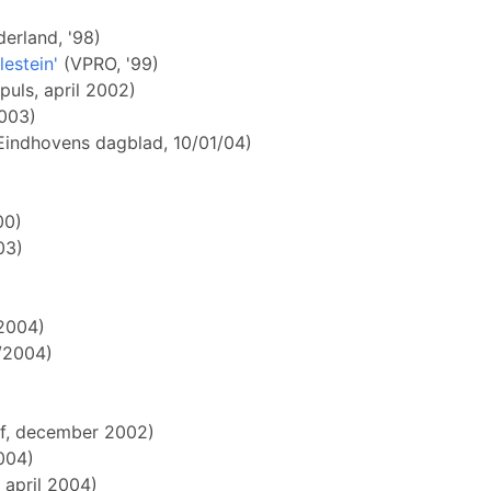
derland, '98)
lestein'
(VPRO, '99)
puls, april 2002)
2003)
Eindhovens dagblad, 10/01/04)
00)
03)
2004)
/2004)
f, december 2002)
004)
 april 2004)