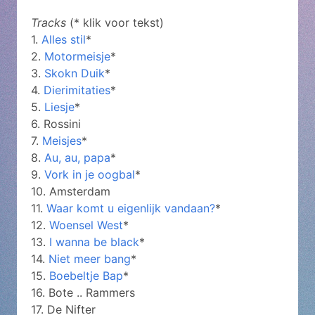
Tracks
(* klik voor tekst)
1.
Alles stil
*
2.
Motormeisje
*
3.
Skokn Duik
*
4.
Dierimitaties
*
5.
Liesje
*
6. Rossini
7.
Meisjes
*
8.
Au, au, papa
*
9.
Vork in je oogbal
*
10. Amsterdam
11.
Waar komt u eigenlijk vandaan?
*
12.
Woensel West
*
13.
I wanna be black
*
14.
Niet meer bang
*
15.
Boebeltje Bap
*
16. Bote .. Rammers
17. De Nifter