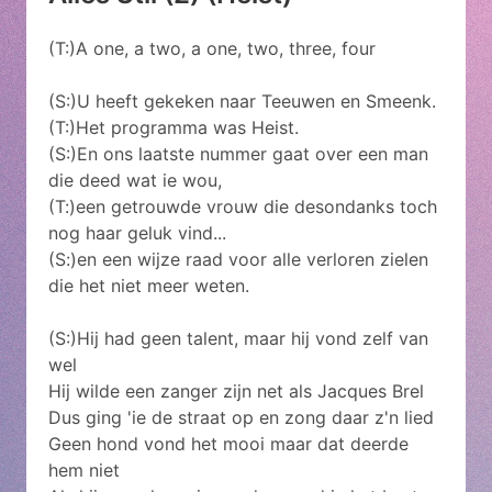
(T:)A one, a two, a one, two, three, four
(S:)U heeft gekeken naar Teeuwen en Smeenk.
(T:)Het programma was Heist.
(S:)En ons laatste nummer gaat over een man
die deed wat ie wou,
(T:)een getrouwde vrouw die desondanks toch
nog haar geluk vind...
(S:)en een wijze raad voor alle verloren zielen
die het niet meer weten.
(S:)Hij had geen talent, maar hij vond zelf van
wel
Hij wilde een zanger zijn net als Jacques Brel
Dus ging 'ie de straat op en zong daar z'n lied
Geen hond vond het mooi maar dat deerde
hem niet