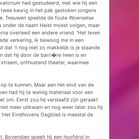
vatorium had gestudeerd, met wie hij een
twee keurig in het pak gestoken jongens
de. Teeuwen speelde de foute Woenselse
ma onder de naam Heist moest volgen, maar
arna overleed een andere vriend. 'Het leven
goede verkering, ik bewoog me in een
 dat 't nog niet zo makkelijk is je staande
 dat hij door de barri�re heen is en
 Extreem, onthustend theater, waarmee
t op te kunnen. Maar aan het eind van de
oen had hij te weinig materiaal voor een
t om. Eerst zou hij verslaafd zijn geraakt
n niet meer uitkwam en nog weer later zou hij
: 'Het Eindhovens Dagblad is meestal de
. Bovendien speelt hij een hoofdrol in