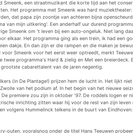
 Smeenk, een straatmuzikant die korte tijd aan het conser
tten. Het programma met Smeenk was hard muziektheater: 
en, dat papa zijn zoontje van achteren bijna openscheur
ma van mijn uitkering'. Een anderhalf uur durend program
rige Smeenk om 't leven bij een auto-ongeluk. Niet lang da
 voor elkaar. Het programma ging als een trein, ik had een 
eien dakje. En dan zijn er die rampen en die maken je bewust
d voor Smeenk voor het eerst weer optreedt, merkt Teeuwen
n de twee programma's Hard & zielig en Met een breierdeck.
grootste cabarettalent van de jaren negentig.
ers (in De Plantage!) prijzen hem de lucht in. Het lijkt nie
 Zwolle van het podium af. In het begin van het nieuwe seiz
e premiere zou zijn in oktober '97. De roddels logen er nie
ische inrichting zitten waar hij voor de rest van zijn leve
den volgens Hummelinck telkens in de buurt van Eindhoven
try-outen, vooralsnog onder de titel Hans Teeuwen probeert