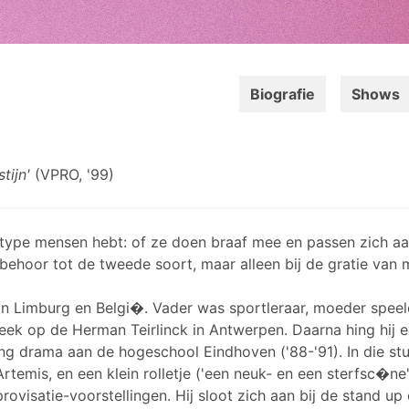
Biografie
Shows
tijn'
(VPRO, '99)
e type mensen hebt: of ze doen braaf mee en passen zich aa
 behoor tot de tweede soort, maar alleen bij de gratie van m
an Limburg en Belgi�. Vader was sportleraar, moeder speel
k op de Herman Teirlinck in Antwerpen. Daarna hing hij ee
ng drama aan de hogeschool Eindhoven ('88-'91). In die stude
temis, en een klein rolletje ('een neuk- en een sterfsc�ne
provisatie-voorstellingen. Hij sloot zich aan bij de stand 