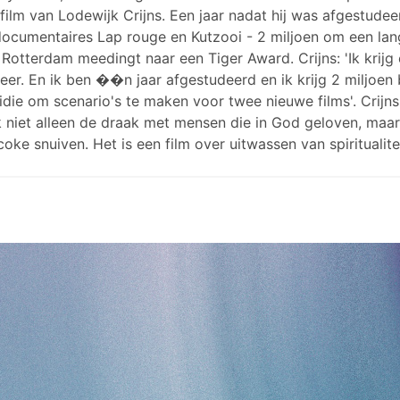
elfilm van Lodewijk Crijns. Een jaar nadat hij was afgestud
-documentaires Lap rouge en Kutzooi - 2 miljoen om een lan
n Rotterdam meedingt naar een Tiger Award. Crijns: 'Ik krijg
r. En ik ben ��n jaar afgestudeerd en ik krijg 2 miljoen bi
idie om scenario's te maken voor twee nieuwe films'. Crijns
teek niet alleen de draak met mensen die in God geloven, ma
coke snuiven. Het is een film over uitwassen van spiritualite