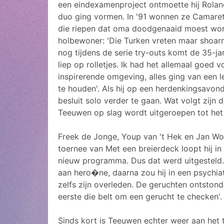
een eindexamenproject ontmoette hij Roland
duo ging vormen. In '91 wonnen ze Camare
die riepen dat oma doodgenaaid moest word
holbewoner: 'Die Turken vreten maar shoar
nog tijdens de serie try-outs komt de 35-ja
liep op rolletjes. Ik had het allemaal goed
inspirerende omgeving, alles ging van een l
te houden'. Als hij op een herdenkingsavon
besluit solo verder te gaan. Wat volgt zij
Teeuwen op slag wordt uitgeroepen tot het 
Freek de Jonge, Youp van 't Hek en Jan Wolk
toernee van Met een breierdeck loopt hij in
nieuw programma. Dus dat werd uitgesteld. D
aan hero�ne, daarna zou hij in een psychiatr
zelfs zijn overleden. De geruchten ontston
eerste die belt om een gerucht te checken'.
Sinds kort is Teeuwen echter weer aan het 