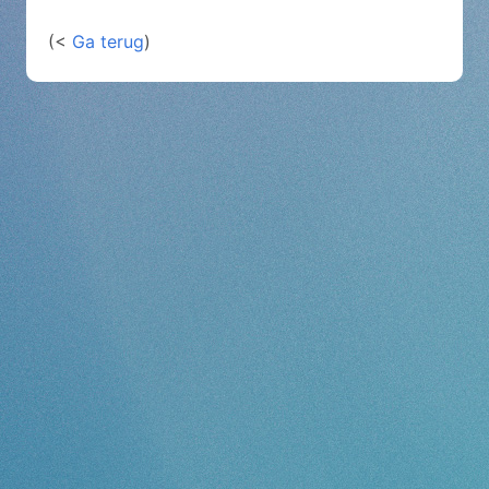
(<
Ga terug
)