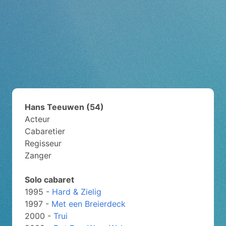
Hans Teeuwen (54)
Acteur
Cabaretier
Regisseur
Zanger
Solo cabaret
1995 -
Hard & Zielig
1997 -
Met een Breierdeck
2000 -
Trui