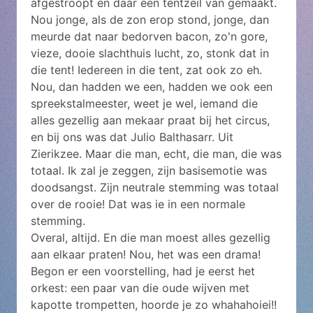
afgestroopt en daar een tentzeil van gemaakt.
Nou jonge, als de zon erop stond, jonge, dan
meurde dat naar bedorven bacon, zo'n gore,
vieze, dooie slachthuis lucht, zo, stonk dat in
die tent! Iedereen in die tent, zat ook zo eh.
Nou, dan hadden we een, hadden we ook een
spreekstalmeester, weet je wel, iemand die
alles gezellig aan mekaar praat bij het circus,
en bij ons was dat Julio Balthasarr. Uit
Zierikzee. Maar die man, echt, die man, die was
totaal. Ik zal je zeggen, zijn basisemotie was
doodsangst. Zijn neutrale stemming was totaal
over de rooie! Dat was ie in een normale
stemming.
Overal, altijd. En die man moest alles gezellig
aan elkaar praten! Nou, het was een drama!
Begon er een voorstelling, had je eerst het
orkest: een paar van die oude wijven met
kapotte trompetten, hoorde je zo whahahoiei!!