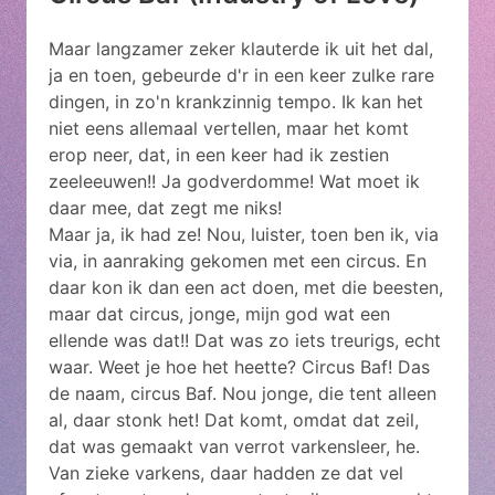
Maar langzamer zeker klauterde ik uit het dal,
ja en toen, gebeurde d'r in een keer zulke rare
dingen, in zo'n krankzinnig tempo. Ik kan het
niet eens allemaal vertellen, maar het komt
erop neer, dat, in een keer had ik zestien
zeeleeuwen!! Ja godverdomme! Wat moet ik
daar mee, dat zegt me niks!
Maar ja, ik had ze! Nou, luister, toen ben ik, via
via, in aanraking gekomen met een circus. En
daar kon ik dan een act doen, met die beesten,
maar dat circus, jonge, mijn god wat een
ellende was dat!! Dat was zo iets treurigs, echt
waar. Weet je hoe het heette? Circus Baf! Das
de naam, circus Baf. Nou jonge, die tent alleen
al, daar stonk het! Dat komt, omdat dat zeil,
dat was gemaakt van verrot varkensleer, he.
Van zieke varkens, daar hadden ze dat vel