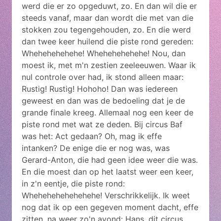
werd die er zo opgeduwt, zo. En dan wil die er
steeds vanaf, maar dan wordt die met van die
stokken zou tegengehouden, zo. En die werd
dan twee keer huilend die piste rond gereden:
Whehehehehehe! Whehehehehehe! Nou, dan
moest ik, met m'n zestien zeeleeuwen. Waar ik
nul controle over had, ik stond alleen maar:
Rustig! Rustig! Hohoho! Dan was iedereen
geweest en dan was de bedoeling dat je de
grande finale kreeg. Allemaal nog een keer de
piste rond met wat ze deden. Bij circus Baf
was het: Act gedaan? Oh, mag ik effe
intanken? De enige die er nog was, was
Gerard-Anton, die had geen idee weer die was.
En die moest dan op het laatst weer een keer,
in z'n eentje, die piste rond:
Whehehehehehehehe! Verschrikkelijk. Ik weet
nog dat ik op een gegeven moment dacht, effe
zitten, na weer zo'n avond: Hans, dit circus