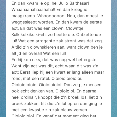
En dan kwam ie op, he: Julio Balthasar!
Whaahaahahaaahaha!! En dan kreeg ie
maagkramp. Whoooooooo! Nou, dan moest ie
weggesleept worden. En dan kwam de eerste
act. En dat was een clown. Clowntje
Kulkikulkikulki-eh, zo heette die. Ontzettende
lul! Wat een arrogante zak stront was dat zeg.
Altijd z'n clownskleren aan, want clown ben je
altijd en overal! Wat een lul!
En hij kon niks, dat was nog wel het ergste.
Want zijn act was dit, echt waar, dit was z'n
act: Eerst liep hij een kwartier lang alleen maar
rond, met een ratel. Oioioioioioioioi.
Oioioioioioio. Oioioioioioi. Dan zeg je mensen
ook echt denken van. Oioioioioi. En daarna,
heel ordinair, knoopt die z'n broek los, liet z'n
broek zakken, tilt die z'n lul op en dan ging ie
met een kwastje z'n zak blauw verven.
Oioioioioioi. En vanaf dat moment ging het