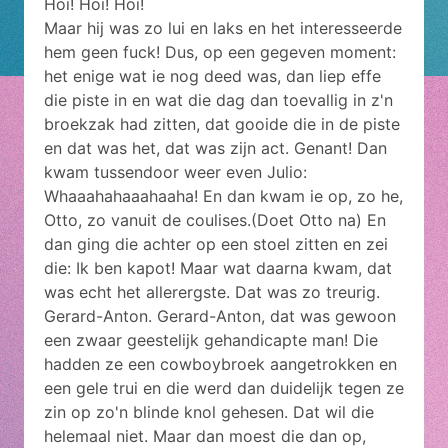
Hoi! Hoi! Hoi!
Maar hij was zo lui en laks en het interesseerde
hem geen fuck! Dus, op een gegeven moment:
het enige wat ie nog deed was, dan liep effe
die piste in en wat die dag dan toevallig in z'n
broekzak had zitten, dat gooide die in de piste
en dat was het, dat was zijn act. Genant! Dan
kwam tussendoor weer even Julio:
Whaaahahaaahaaha! En dan kwam ie op, zo he,
Otto, zo vanuit de coulises.(Doet Otto na) En
dan ging die achter op een stoel zitten en zei
die: Ik ben kapot! Maar wat daarna kwam, dat
was echt het allerergste. Dat was zo treurig.
Gerard-Anton. Gerard-Anton, dat was gewoon
een zwaar geestelijk gehandicapte man! Die
hadden ze een cowboybroek aangetrokken en
een gele trui en die werd dan duidelijk tegen ze
zin op zo'n blinde knol gehesen. Dat wil die
helemaal niet. Maar dan moest die dan op,