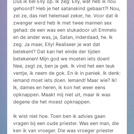
Dus ik bel Elly op. Ik zeg: Elly, wat heb ik nou
gehoord? Heb je het satanskind gebaart?! Nou,
zei ze, das niet helemaal zeker, he. Voor dat ik
zwanger werd heb ik met twee mannen sex
gehad: de een was een stukadoor uit Emmelo
en de ander was, ja, Satan, inderdaad, he. Ik
zeg: Ja maar, Elly! Realiseer je wat dat
betekent? Dat kan het einde der tijden
betekenen! Mijn god we moeten iets doen!
Nee, zegt ze, ben je gek. Ik vind het een leuk
ventje, ik neem de gok. En ik in paniek. Ik denk:
iemand moet iets doen. Iemand! Maar wie? Ik!
Ik, dames en heren, ik kon het weer eens
opknappen. Maakt mij niet uit, maar ik was
degene die het moest opknappen.
Ik wist niet hoe. Toen ben ik advies gaan
vragen bij een oude priester. Was een man, die
ken ik van vroeger. Die was vroeger priester