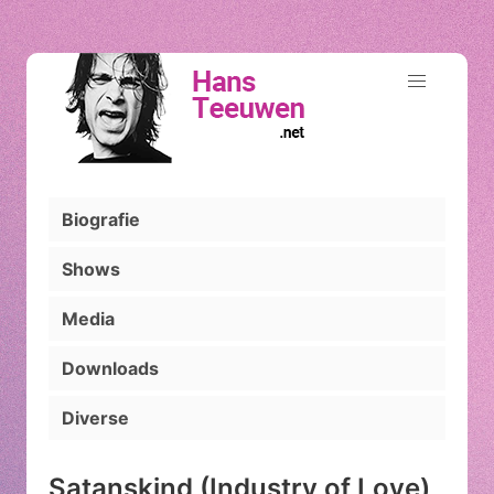
Biografie
Shows
Media
Downloads
Diverse
Satanskind (Industry of Love)