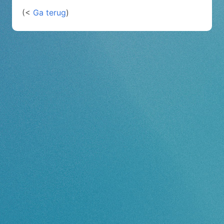
(<
Ga terug
)