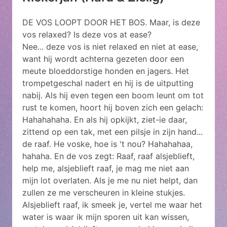
DE VOS LOOPT DOOR HET BOS. Maar, is deze
vos relaxed? Is deze vos at ease?
Nee... deze vos is niet relaxed en niet at ease,
want hij wordt achterna gezeten door een
meute bloeddorstige honden en jagers. Het
trompetgeschal nadert en hij is de uitputting
nabij. Als hij even tegen een boom leunt om tot
rust te komen, hoort hij boven zich een gelach:
Hahahahaha. En als hij opkijkt, ziet-ie daar,
zittend op een tak, met een pilsje in zijn hand...
de raaf. He voske, hoe is 't nou? Hahahahaa,
hahaha. En de vos zegt: Raaf, raaf alsjeblieft,
help me, alsjeblieft raaf, je mag me niet aan
mijn lot overlaten. Als je me nu niet helpt, dan
zullen ze me verscheuren in kleine stukjes.
Alsjeblieft raaf, ik smeek je, vertel me waar het
water is waar ik mijn sporen uit kan wissen,