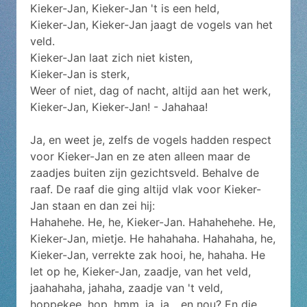
Kieker-Jan, Kieker-Jan 't is een held,
Kieker-Jan, Kieker-Jan jaagt de vogels van het
veld.
Kieker-Jan laat zich niet kisten,
Kieker-Jan is sterk,
Weer of niet, dag of nacht, altijd aan het werk,
Kieker-Jan, Kieker-Jan! - Jahahaa!
Ja, en weet je, zelfs de vogels hadden respect
voor Kieker-Jan en ze aten alleen maar de
zaadjes buiten zijn gezichtsveld. Behalve de
raaf. De raaf die ging altijd vlak voor Kieker-
Jan staan en dan zei hij:
Hahahehe. He, he, Kieker-Jan. Hahahehehe. He,
Kieker-Jan, mietje. He hahahaha. Hahahaha, he,
Kieker-Jan, verrekte zak hooi, he, hahaha. He
let op he, Kieker-Jan, zaadje, van het veld,
jaahahaha, jahaha, zaadje van 't veld,
hoppekee, hop, hmm, ja, ja... en nou? En die