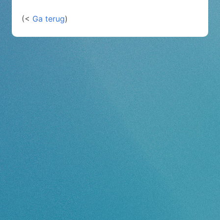
(<
Ga terug
)