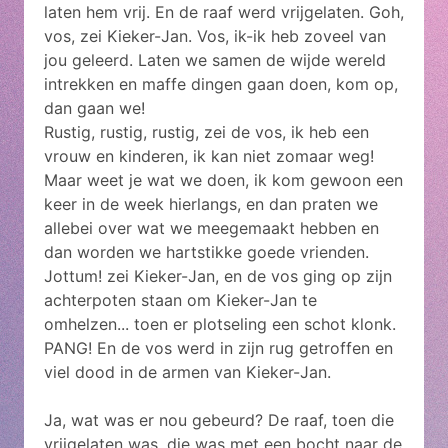
laten hem vrij. En de raaf werd vrijgelaten. Goh,
vos, zei Kieker-Jan. Vos, ik-ik heb zoveel van
jou geleerd. Laten we samen de wijde wereld
intrekken en maffe dingen gaan doen, kom op,
dan gaan we!
Rustig, rustig, rustig, zei de vos, ik heb een
vrouw en kinderen, ik kan niet zomaar weg!
Maar weet je wat we doen, ik kom gewoon een
keer in de week hierlangs, en dan praten we
allebei over wat we meegemaakt hebben en
dan worden we hartstikke goede vrienden.
Jottum! zei Kieker-Jan, en de vos ging op zijn
achterpoten staan om Kieker-Jan te
omhelzen... toen er plotseling een schot klonk.
PANG! En de vos werd in zijn rug getroffen en
viel dood in de armen van Kieker-Jan.
Ja, wat was er nou gebeurd? De raaf, toen die
vrijgelaten was, die was met een bocht naar de