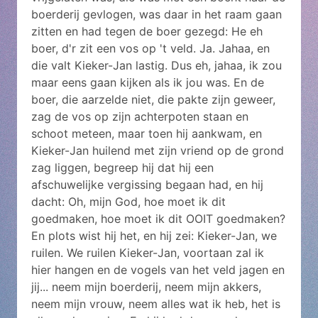
boerderij gevlogen, was daar in het raam gaan
zitten en had tegen de boer gezegd: He eh
boer, d'r zit een vos op 't veld. Ja. Jahaa, en
die valt Kieker-Jan lastig. Dus eh, jahaa, ik zou
maar eens gaan kijken als ik jou was. En de
boer, die aarzelde niet, die pakte zijn geweer,
zag de vos op zijn achterpoten staan en
schoot meteen, maar toen hij aankwam, en
Kieker-Jan huilend met zijn vriend op de grond
zag liggen, begreep hij dat hij een
afschuwelijke vergissing begaan had, en hij
dacht: Oh, mijn God, hoe moet ik dit
goedmaken, hoe moet ik dit OOIT goedmaken?
En plots wist hij het, en hij zei: Kieker-Jan, we
ruilen. We ruilen Kieker-Jan, voortaan zal ik
hier hangen en de vogels van het veld jagen en
jij... neem mijn boerderij, neem mijn akkers,
neem mijn vrouw, neem alles wat ik heb, het is