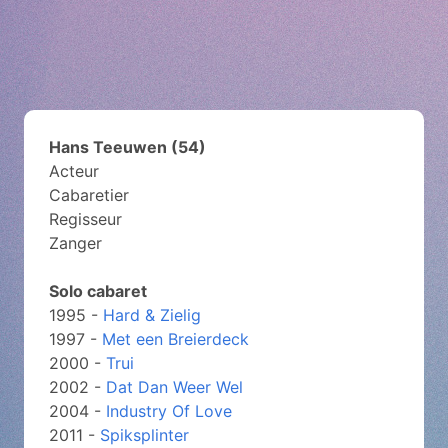
Hans Teeuwen (54)
Acteur
Cabaretier
Regisseur
Zanger
Solo cabaret
1995 -
Hard & Zielig
1997 -
Met een Breierdeck
2000 -
Trui
2002 -
Dat Dan Weer Wel
2004 -
Industry Of Love
2011 -
Spiksplinter