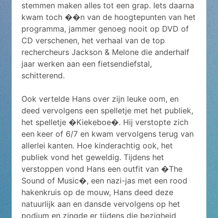
stemmen maken alles tot een grap. Iets daarna
kwam toch ��n van de hoogtepunten van het
programma, jammer genoeg nooit op DVD of
CD verschenen, het verhaal van de top
rechercheurs Jackson & Melone die anderhalf
jaar werken aan een fietsendiefstal,
schitterend.
Ook vertelde Hans over zijn leuke oom, en
deed vervolgens een spelletje met het publiek,
het spelletje �Kiekeboe�. Hij verstopte zich
een keer of 6/7 en kwam vervolgens terug van
allerlei kanten. Hoe kinderachtig ook, het
publiek vond het geweldig. Tijdens het
verstoppen vond Hans een outfit van �The
Sound of Music�, een nazi-jas met een rood
hakenkruis op de mouw, Hans deed deze
natuurlijk aan en dansde vervolgens op het
podium en zingde er tijdens die bezigheid