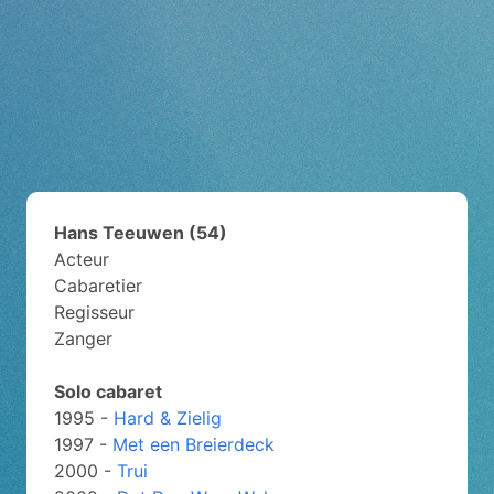
Hans Teeuwen (54)
Acteur
Cabaretier
Regisseur
Zanger
Solo cabaret
1995 -
Hard & Zielig
1997 -
Met een Breierdeck
2000 -
Trui