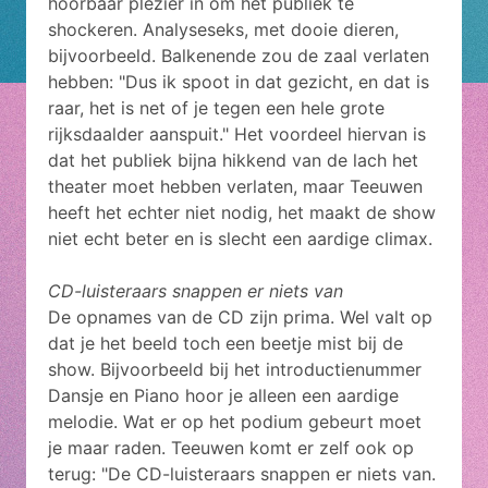
hoorbaar plezier in om het publiek te
shockeren. Analyseseks, met dooie dieren,
bijvoorbeeld. Balkenende zou de zaal verlaten
hebben: "Dus ik spoot in dat gezicht, en dat is
raar, het is net of je tegen een hele grote
rijksdaalder aanspuit." Het voordeel hiervan is
dat het publiek bijna hikkend van de lach het
theater moet hebben verlaten, maar Teeuwen
heeft het echter niet nodig, het maakt de show
niet echt beter en is slecht een aardige climax.
CD-luisteraars snappen er niets van
De opnames van de CD zijn prima. Wel valt op
dat je het beeld toch een beetje mist bij de
show. Bijvoorbeeld bij het introductienummer
Dansje en Piano hoor je alleen een aardige
melodie. Wat er op het podium gebeurt moet
je maar raden. Teeuwen komt er zelf ook op
terug: "De CD-luisteraars snappen er niets van.