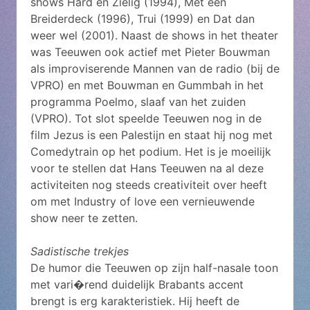
shows Hard en Zielig (1994), Met een
Breiderdeck (1996), Trui (1999) en Dat dan
weer wel (2001). Naast de shows in het theater
was Teeuwen ook actief met Pieter Bouwman
als improviserende Mannen van de radio (bij de
VPRO) en met Bouwman en Gummbah in het
programma Poelmo, slaaf van het zuiden
(VPRO). Tot slot speelde Teeuwen nog in de
film Jezus is een Palestijn en staat hij nog met
Comedytrain op het podium. Het is je moeilijk
voor te stellen dat Hans Teeuwen na al deze
activiteiten nog steeds creativiteit over heeft
om met Industry of love een vernieuwende
show neer te zetten.
Sadistische trekjes
De humor die Teeuwen op zijn half-nasale toon
met vari�rend duidelijk Brabants accent
brengt is erg karakteristiek. Hij heeft de